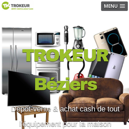
MENU
TROKEUR
Béziers
Dépôt-vente & achat cash de tout
l'équipement pour la maison